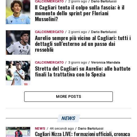
CALCIOMERCATO
2 giorni ago
Dario Bartolucci
Il Cagliari tenta il colpo sulla fascia: è il
momento dello sprint per Floriani
Mussolini?
CALCIOMERCATO
2 giorni ago
Dario Bartolucci
Aurelio sempre più vicino al Cagliari: tutti i
dettagli sull’esterno ad un passo dai
rossoblù
CALCIOMERCATO
3 giorni ago
Veronica Mandala
Stretta del Cagliari su Aurelio: alle battute
finali la trattativa con lo Spezia
MORE POSTS
NEWS
NEWS
44 secondi ago
Dario Bartolucci
Cagliari Nizza LIVE: formazioni ufficiali, cronaca