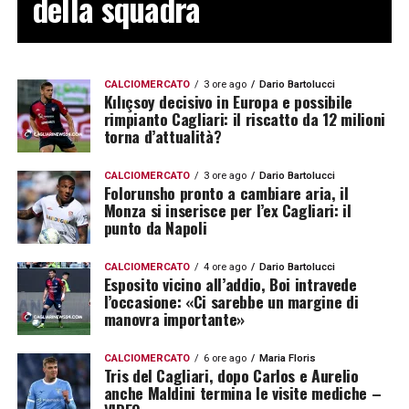
della squadra
CALCIOMERCATO
3 ore ago
Dario Bartolucci
Kılıçsoy decisivo in Europa e possibile
rimpianto Cagliari: il riscatto da 12 milioni
torna d’attualità?
CALCIOMERCATO
3 ore ago
Dario Bartolucci
Folorunsho pronto a cambiare aria, il
Monza si inserisce per l’ex Cagliari: il
punto da Napoli
CALCIOMERCATO
4 ore ago
Dario Bartolucci
Esposito vicino all’addio, Boi intravede
l’occasione: «Ci sarebbe un margine di
manovra importante»
CALCIOMERCATO
6 ore ago
Maria Floris
Tris del Cagliari, dopo Carlos e Aurelio
anche Maldini termina le visite mediche –