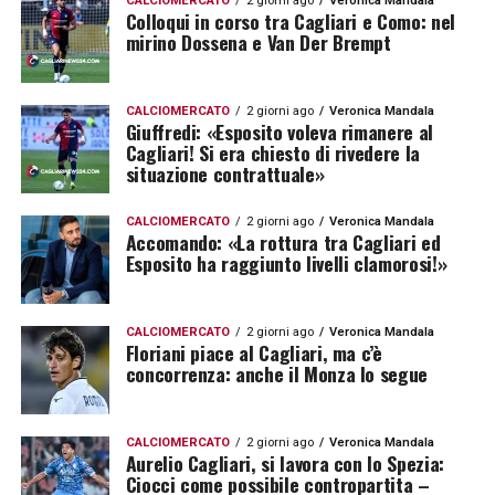
CALCIOMERCATO
2 giorni ago
Veronica Mandala
Colloqui in corso tra Cagliari e Como: nel
mirino Dossena e Van Der Brempt
CALCIOMERCATO
2 giorni ago
Veronica Mandala
Giuffredi: «Esposito voleva rimanere al
Cagliari! Si era chiesto di rivedere la
situazione contrattuale»
CALCIOMERCATO
2 giorni ago
Veronica Mandala
Accomando: «La rottura tra Cagliari ed
Esposito ha raggiunto livelli clamorosi!»
CALCIOMERCATO
2 giorni ago
Veronica Mandala
Floriani piace al Cagliari, ma c’è
concorrenza: anche il Monza lo segue
CALCIOMERCATO
2 giorni ago
Veronica Mandala
Aurelio Cagliari, si lavora con lo Spezia:
Ciocci come possibile contropartita –