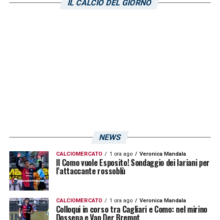
IL CALCIO DEL GIORNO
grande spolvero con l’
Hellas Verona
ma
ancora di proprietà rossoblù, ma tutto lascia
pensare che gli scaligeri lo riscatteranno per
circa 12 milioni per poi rivenderlo. Un altro
nome è un vecchio pallino granata ovvero
Joao Pedro
, che secondo il quotidiano
torinese, sembra destinato a lasciare il
Cagliari a fine stagione a prescindere da ciò
che sarà di questo campionato.
NEWS
CALCIOMERCATO
1 ora ago
Veronica Mandala
LA PLAYLIST DELLE NOSTRE TOP NEWS
Il Como vuole Esposito! Sondaggio dei lariani per
l’attaccante rossoblù
CALCIOMERCATO
1 ora ago
Veronica Mandala
Colloqui in corso tra Cagliari e Como: nel mirino
Dossena e Van Der Brempt