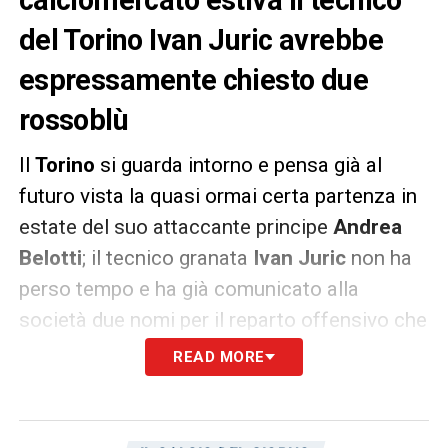
del Torino Ivan Juric avrebbe
espressamente chiesto due
rossoblù
Il
Torino
si guarda intorno e pensa già al
futuro vista la quasi ormai certa partenza in
estate del suo attaccante principe
Andrea
Belotti
; il tecnico granata
Ivan Juric
non ha
perso tempo e ha già comunicato alla
società due nomi per il reparto offensivo che
possano garantire almeno 15 reti.
READ MORE
Come riporta
Tuttosport
il primo nome è
quello di
Giovanni Simeone
, quest’anno in