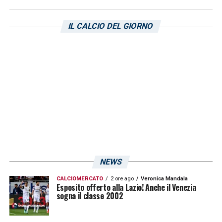
un colpo più realistico rispetto alle piste
straniere sondate, soprattutto dal punto di
IL CALCIO DEL GIORNO
vista economico.
LA PLAYLIST DELLE NOSTRE TOP NEWS
NEWS
CALCIOMERCATO
2 ore ago
Veronica Mandala
Esposito offerto alla Lazio! Anche il Venezia
sogna il classe 2002