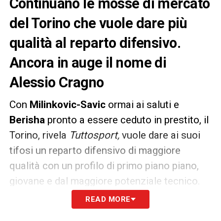
Continuano le mosse di mercato
del Torino che vuole dare più
qualità al reparto difensivo.
Ancora in auge il nome di
Alessio Cragno
Con
Milinkovic-Savic
ormai ai saluti e
Berisha
pronto a essere ceduto in prestito, il
Torino, rivela
Tuttosport,
vuole dare ai suoi
tifosi un reparto difensivo di maggiore
qualità con un profilo di primo piano piano,
giovane e dal maggiore potenziale tecnico.
Ancora in auge, nella lista degli acquisti di
READ MORE
Cairo
e
Vagnati
,
Alessio Cragno
del
Cagliari
: