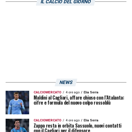
IL CALCIO DEL GIORNO
occhi sul difensore centrale. Mina è arrivato
in Sardegna durante l’ultima finestra
invernale dedicata alle trattative, firmando un
contratto che potrebbe essere prolungato
alla fine della stagione. L’interesse
arriverebbe dal
Gremio
, squadra in cui gioca
l’ex capitano rossoblù
Joao Pedro
. Il futuro
del giocatore classe 1994 dipenderà in gran
parte dalla permanenza del Cagliari nella
NEWS
Serie A.
CALCIOMERCATO
4 ore ago
Elia Serra
Maldini al Cagliari, affare chiuso con l’Atalanta:
cifre e formula del nuovo colpo rossoblù
LA PLAYLIST DELLE NOSTRE TOP NEWS
CALCIOMERCATO
4 ore ago
Elia Serra
Zappa resta in orbita Sassuolo, nuovi contatti
con il Cagliari per il difensore