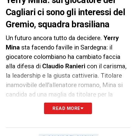
Cagliari ci sono gli interessi del
Gremio, squadra brasiliana
Un futuro ancora tutto da decidere.
Yerry
Mina
sta facendo faville in Sardegna: il
giocatore colombiano ha cambiato faccia
alla difesa di
Claudio Ranieri
con il carisma,
la leadership e la giusta cattiveria. Titolare
inamovibile dell’allenatore romano, Mina si
candida ad una maglia da titolare per la
prossima gara contro l’Atalanta. Secondo
READ MORE
quanto riportato da
TNT Sports
, suonano le
sirene del calciomercato per il giocatore del
Cagliari
. Una squadra brasiliana ha messo gli