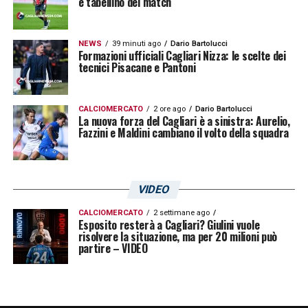
e tabellino del match
NEWS
39 minuti ago
Dario Bartolucci
Formazioni ufficiali Cagliari Nizza: le scelte dei
tecnici Pisacane e Pantoni
CALCIOMERCATO
2 ore ago
Dario Bartolucci
La nuova forza del Cagliari è a sinistra: Aurelio,
Fazzini e Maldini cambiano il volto della squadra
VIDEO
CALCIOMERCATO
2 settimane ago
Esposito resterà a Cagliari? Giulini vuole
risolvere la situazione, ma per 20 milioni può
partire – VIDEO