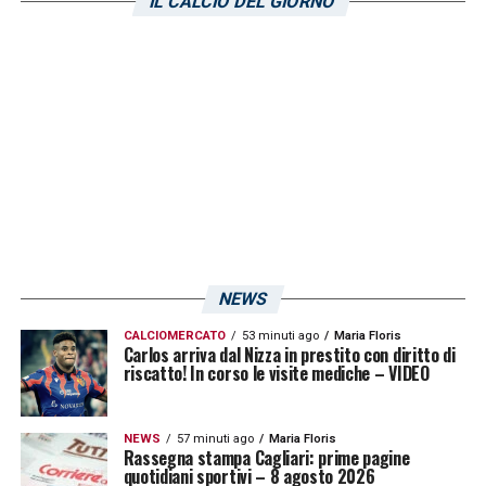
IL CALCIO DEL GIORNO
Raffaele Palladino. Si tratta – come
riportato da
La Gazzetta dello Sport
– di due
elementi che sono scesi in campo nella sfida
contro il Sassuolo:
Jose Machin
in primis e
poi
Mattia Valoti
, due singoli che conoscono
bene il campionato di serie B. I dialoghi per
arrivare ad almeno uno dei due
centrocampisti dei brianzoli proseguono con
insistenza.
NEWS
CALCIOMERCATO
53 minuti ago
Maria Floris
Carlos arriva dal Nizza in prestito con diritto di
LA PLAYLIST DELLE NOSTRE TOP NEWS
riscatto! In corso le visite mediche – VIDEO
NEWS
57 minuti ago
Maria Floris
Rassegna stampa Cagliari: prime pagine
quotidiani sportivi – 8 agosto 2026