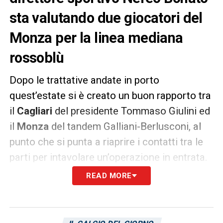
sta valutando due giocatori del
Monza per la linea mediana
rossoblù
Dopo le trattative andate in porto
quest’estate si è creato un buon rapporto tra
il
Cagliari
del presidente Tommaso Giulini ed
il
Monza
del tandem Galliani-Berlusconi, al
punto che si punta a riaprire i contatti tra le
parti per intavolare un’operazione in entrata.
Infatti il direttore sportivo
Nereo Bonato
,
READ MORE
incaricato di trovare un centrocampista
centrale fisico, a messo gli occhi su due
giocatori della formazione allenata da