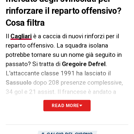
rinforzare il reparto offensivo?
Cosa filtra
Il
Cagliari
è a caccia di nuovi rinforzi per il
reparto offensivo. La squadra isolana
potrebbe tornare su un nome già seguito in
passato? Si tratta di
Gregoire
Defrel
.
L’attaccante classe 1991 ha lasciato il
Sassuolo
dopo 208 presenze complessive,
34 gol e 21 assist. Il francese è andato a
scadenza di contratto ed ora è svincolato. Il
READ MORE
giocatore potrebbe dunque accasarsi a zero,
se il Cagliari dovesse concretizzare un
eventuale interesse. Defrel è reduce da una