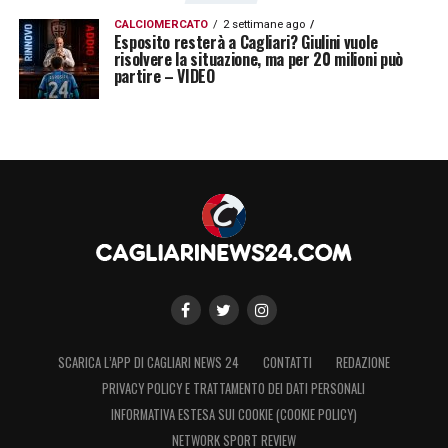
parte della stagione e, dunque, ottenere una
CALCIOMERCATO
2 settimane ago
salvezza tranquilla.
Esposito resterà a Cagliari? Giulini vuole
risolvere la situazione, ma per 20 milioni può
partire – VIDEO
LEGGI ANCHE:
Calciomercato Cagliari, il Ds
Angelozzi segue con attenzione il profilo di
un centrocampista! Le ultime
LA PLAYLIST DELLE NOSTRE TOP NEWS
SCARICA L’APP DI CAGLIARI NEWS 24
CONTATTI
REDAZIONE
PRIVACY POLICY E TRATTAMENTO DEI DATI PERSONALI
INFORMATIVA ESTESA SUI COOKIE (COOKIE POLICY)
NETWORK SPORT REVIEW