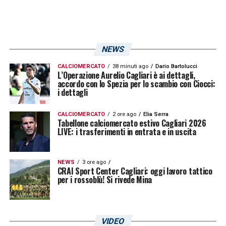
Dossena si è trasferito al
Como
di Cesc
Fabregas nel 2024. In riva al lago, però, lo
spazio per il centrale si è drasticamente
NEWS
ridotto: con la strada ormai sbarrata dalle
CALCIOMERCATO
38 minuti ago
Dario Bartolucci
L’Operazione Aurelio Cagliari è ai dettagli,
gerarchie del tecnico spagnoli. Il difensore
accordo con lo Spezia per lo scambio con Ciocci:
i dettagli
vedrebbe nel ritorno in Sardegna l’occasione
perfetta per ritrovare quella titolarità e quella
CALCIOMERCATO
2 ore ago
Elia Serra
Tabellone calciomercato estivo Cagliari 2026
fiducia che lo avevano reso un pilastro della
LIVE: i trasferimenti in entrata e in uscita
retroguardia isolana.
NEWS
3 ore ago
Mentre i contatti proseguono
, il popolo
CRAI Sport Center Cagliari: oggi lavoro tattico
per i rossoblù! Si rivede Mina
rossoblù attende fiducioso: riabbracciare i
propri “ex” potrebbe essere la chiave per
affrontare con maggiore serenità la seconda
VIDEO