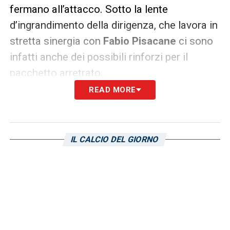
fermano all’attacco. Sotto la lente
d’ingrandimento della dirigenza, che lavora in
stretta sinergia con
Fabio Pisacane
ci sono
infatti anche dei possibili rinforzi per il
pacchetto arretrato.
READ MORE
Difesa: Alberto Dossena verso il
clamoroso ritorno
La vera notizia che potrebbe scaldare il
IL CALCIO DEL GIORNO
cuore dei tifosi riguarda però la difesa. Si fa
sempre più concreta l’ipotesi di un ritorno di
fiamma per
Alberto Dossena
, che è stato tra
i protagonisti della promozione e della
successiva salvezza dei sardi.