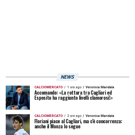
cerca giocatori per rinforzare la rosa di
mister Massimiliano Allegri, anche
guardando alle squalifiche di
Paul Pogba
–
sospeso per doping – e
Nicolò Fagioli
–
sospeso per il caso scommesse. Il nome di
Nandez è tra i possibili obiettivi del club
bianconero?
NEWS
LA PLAYLIST DELLE NOSTRE TOP NEWS
CALCIOMERCATO
1 ora ago
Veronica Mandala
Accomando: «La rottura tra Cagliari ed
Esposito ha raggiunto livelli clamorosi!»
CALCIOMERCATO
2 ore ago
Veronica Mandala
Floriani piace al Cagliari, ma c’è concorrenza:
anche il Monza lo segue