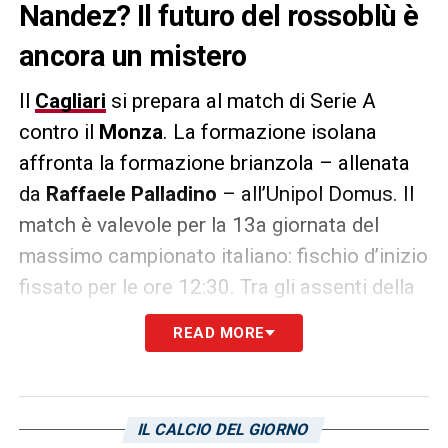
Nandez? Il futuro del rossoblù è
ancora un mistero
Il
Cagliari
si prepara al match di Serie A
contro il
Monza
. La formazione isolana
affronta la formazione brianzola – allenata
da
Raffaele Palladino
– all’Unipol Domus. Il
match è valevole per la 13a giornata del
massimo campionato italiano: fischio d’inizio
fissato per le ore 12:30. Tra gli assenti della
partita c’è anche
Nahitan Nandez
, alle prese
READ MORE
con un infortunio. Secondo quanto riportato
da
La Gazzetta dello Sport
,
tornano a
suonare le sirene di mercato per il
IL CALCIO DEL GIORNO
centrocampista rossoblù.
La
Juventus