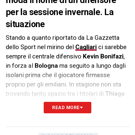
per la sessione invernale. La
situazione
Stando a quanto riportato da La Gazzetta
dello Sport nel mirino del
Cagliari
ci sarebbe
sempre il centrale difensivo
Kevin Bonifazi
,
in forza al
Bologna
ma seguito a lungo dagli
isolani prima che il giocatore firmasse
proprio per gli emiliani. In stagione non sta
trovando tanto spazio tra i titolari di
Thiago
Motta
e non sarebbe da escludere dunque un
READ MORE
suo addio a gennaio. Su Bonifazi anche
l’interesse del
Sassuolo
, ma l’ingaggio (un
milione di euro) non foraggerebbe la