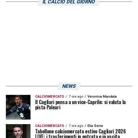
IL CALCIO DEL GIORNO
destinazione rossoblù. Al momento,
comunque, non risultano ancora esserci
trattative concrete con tutti i discorsi che
saranno rimandati ai prossimi mesi.
LA PLAYLIST DELLE NOSTRE TOP NEWS
NEWS
CALCIOMERCATO
7 ore ago
Veronica Mandala
Il Cagliari pensa a un vice-Caprile: si valuta la
pista Paleari
CALCIOMERCATO
7 ore ago
Elia Serra
Tabellone calciomercato estivo Cagliari 2026
LIVE: i trasferimenti in entrata e in uscita