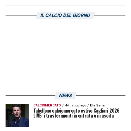
una prassi (vista anche la volontà del
calciatore). La trattativa fra i rosanero e i
IL CALCIO DEL GIORNO
bianconeri è entrata in una fase di stallo che
potrebbe sapere di beffa. Il rischio più grande
è che altre squadre possano inserirsi. Sul
giocatore ci sono stati nelle ultime settimane
gli interessi del
Cagliari
.
LA PLAYLIST DELLE NOSTRE TOP NEWS
NEWS
CALCIOMERCATO
44 minuti ago
Elia Serra
Tabellone calciomercato estivo Cagliari 2026
LIVE: i trasferimenti in entrata e in uscita