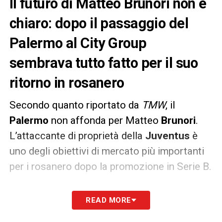
Il futuro di Matteo Brunori non è
chiaro: dopo il passaggio del
Palermo al City Group
sembrava tutto fatto per il suo
ritorno in rosanero
Secondo quanto riportato da
TMW
, il
Palermo
non affonda per Matteo
Brunori
.
L’attaccante di proprietà della
Juventus
è
uno degli obiettivi di mercato più importanti
per i rosanero dopo la promozione in Serie B.
Dopo il passaggio del Palermo al City Group,
READ MORE
il ritorno di Brunori in Sicilia sembrava solo