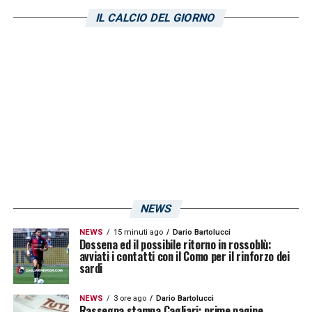
Sportitalia
, la società isolana starebbe
IL CALCIO DEL GIORNO
compiendo il sorpasso decisivo, bruciando la
concorrenza del Palermo ed avvicinandosi
alla chiusura dell’affare. Non resta che
attendere ulteriori sviluppi sulla situazione di
mercato del classe 2003. Sono sicuramente
ore roventi per il futuro di Prati.
LA PLAYLIST DELLE NOSTRE TOP NEWS
NEWS
NEWS
15 minuti ago
Dario Bartolucci
Dossena ed il possibile ritorno in rossoblù:
avviati i contatti con il Como per il rinforzo dei
sardi
NEWS
3 ore ago
Dario Bartolucci
Rassegna stampa Cagliari: prime pagine