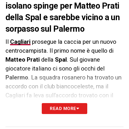
isolano spinge per Matteo Prati
della Spal e sarebbe vicino a un
sorpasso sul Palermo
Il
Cagliari
prosegue la caccia per un nuovo
centrocampista. Il primo nome è quello di
Matteo Prati
della
Spal
. Sul giovane
giocatore italiano ci sono gli occhi del
Palermo
. La squadra rosanero ha trovato un
accordo con il club biancoceleste, ma il
Cagliari fa leva sull’accordo trovato con il
giocatore. Prati preferirebbe approdare nel
READ MORE
campionato di Serie A piuttosto che in
cadetteria. Secondo quanto riportato da