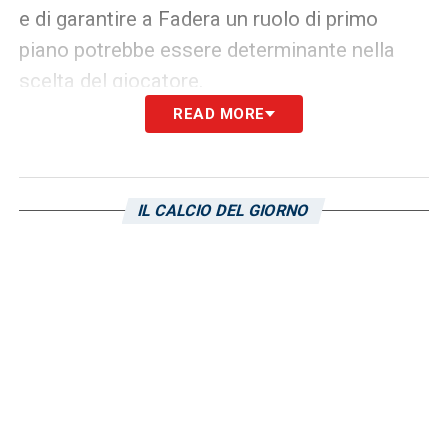
e di garantire a Fadera un ruolo di primo
piano potrebbe essere determinante nella
scelta del giocatore.
READ MORE
Le prossime settimane decisive
Le prossime settimane saranno cruciali per
definire il futuro di
Alieu Fadera
. Il
Sassuolo
IL CALCIO DEL GIORNO
e il
Cagliari
dovranno formulare le offerte più
adatte, che potrebbero includere prestiti con
diritto/obbligo di riscatto o cessioni a titolo
definitivo. La decisione finale di Fadera
dipenderà non solo dall’aspetto economico,
ma anche dal progetto tecnico che i club
sapranno offrirgli e dalle prospettive di