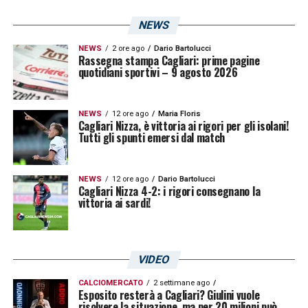
giocare con continuità. Sarà interessante
vedere quale delle due squadre riuscirà ad
NEWS
aggiudicarsi le prestazioni del giovane
NEWS
2 ore ago
Dario Bartolucci
Rassegna stampa Cagliari: prime pagine
talento gambiano.
quotidiani sportivi – 9 agosto 2026
LA PLAYLIST DELLE NOSTRE TOP NEWS
NEWS
12 ore ago
Maria Floris
Cagliari Nizza, è vittoria ai rigori per gli isolani!
Tutti gli spunti emersi dal match
NEWS
12 ore ago
Dario Bartolucci
Cagliari Nizza 4-2: i rigori consegnano la
vittoria ai sardi!
VIDEO
CALCIOMERCATO
2 settimane ago
Esposito resterà a Cagliari? Giulini vuole
risolvere la situazione, ma per 20 milioni può