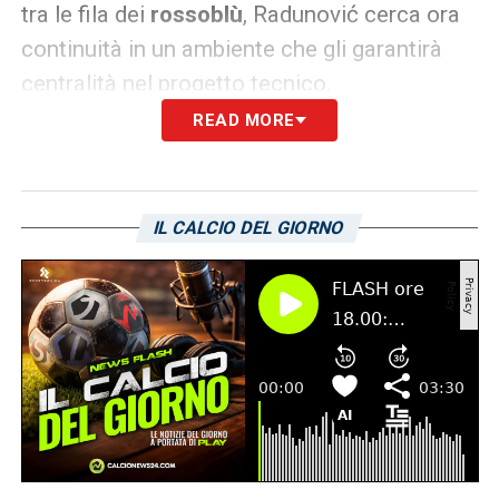
tra le fila dei
rossoblù
, Radunović cerca ora
continuità in un ambiente che gli garantirà
centralità nel progetto tecnico.
READ MORE
Donadoni, di fatto, avrebbe spinto molto per
avere un profilo già pronto e abituato alle
pressioni della massima serie e della
IL CALCIO DEL GIORNO
cadetteria. Il serbo andrà a rinforzare un
reparto che necessitava di un leader
carismatico, capace di guidare la difesa con
autorità.
Derby ligure di mercato: la
Sampdoria resta a secco
Il retroscena più interessante di questa