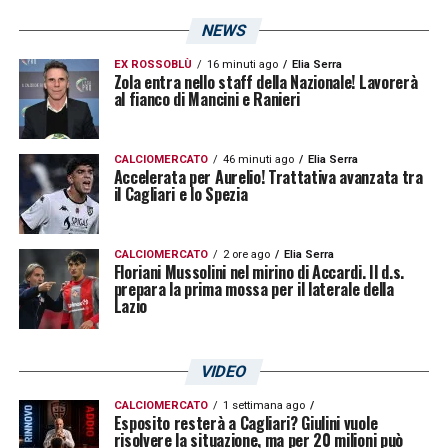
trattativa riguarda però la
Sampdoria
. Il club
NEWS
blucerchiato, guidato da
Angelo Gregucci
, si
EX ROSSOBLÙ
16 minuti ago
Elia Serra
Zola entra nello staff della Nazionale! Lavorerà
era mosso con decisione sul portiere della
al fianco di Mancini e Ranieri
compagine sarda. L’idea del tecnico
blucerchiato era quella di inserire Radunović
CALCIOMERCATO
46 minuti ago
Elia Serra
Accelerata per Aurelio! Trattativa avanzata tra
in rosa come vice di Simone Ghidotti per
il Cagliari e lo Spezia
creare una sana competizione interna.
CALCIOMERCATO
2 ore ago
Elia Serra
Tuttavia, lo scatto dello Spezia ha cambiato
Floriani Mussolini nel mirino di Accardi. Il d.s.
prepara la prima mossa per il laterale della
le carte in tavola. La prospettiva di una
Lazio
maglia da titolare garantita sotto la gestione
Donadoni ha prevalso sulla proposta doriana.
VIDEO
Per la società isolana, guidata da
Fabio
CALCIOMERCATO
1 settimana ago
Pisacane
, si tratta della prima vera
Esposito resterà a Cagliari? Giulini vuole
risolvere la situazione, ma per 20 milioni può