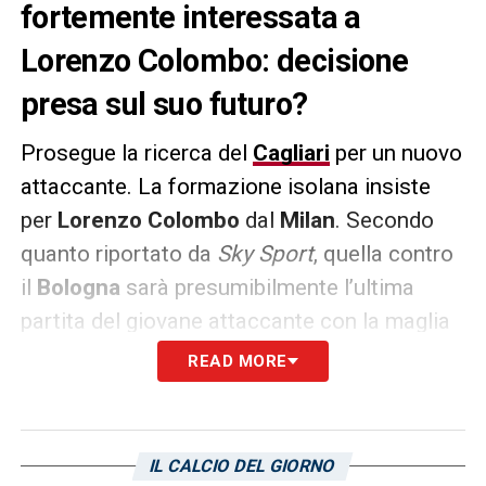
fortemente interessata a
Lorenzo Colombo: decisione
presa sul suo futuro?
Prosegue la ricerca del
Cagliari
per un nuovo
attaccante. La formazione isolana insiste
per
Lorenzo Colombo
dal
Milan
. Secondo
quanto riportato da
Sky Sport
, quella contro
il
Bologna
sarà presumibilmente l’ultima
partita del giovane attaccante con la maglia
rossonera in questa stagione. Colombo
READ MORE
infatti partirà con la formula del prestito. Il
Monza
di
Raffaele Palladino
sembra essere
in vantaggio e sarebbe in pole per assicurarsi
IL CALCIO DEL GIORNO