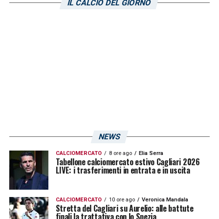
IL CALCIO DEL GIORNO
capo all’avvocato americano
Joe Tacopina
. Il
classe 2003 (in modo similare a quanto fatto
per Sulemana) rappresenterebbe un
grandissimo colpo tanto nell’immediato
quanto in ottica futura. Il centrocampista
degli estensi conta già 58 presenze, 7 gol e 5
assist tra i professionisti nonostante la
giovane età ed inolte ha accumulato pure 9
presenze ed 1 gol con l’
Italia U 20
.
NEWS
CALCIOMERCATO
8 ore ago
Elia Serra
LA PLAYLIST DELLE NOSTRE TOP NEWS
Tabellone calciomercato estivo Cagliari 2026
LIVE: i trasferimenti in entrata e in uscita
CALCIOMERCATO
10 ore ago
Veronica Mandala
Stretta del Cagliari su Aurelio: alle battute
finali la trattativa con lo Spezia