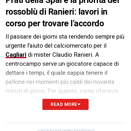
rossoblù di Ranieri: lavori in
corso per trovare l’accordo
Il passare dei giorni sta rendendo sempre più
urgente l’aiuto del calciomercato per il
Cagliari
di mister Claudio Ranieri. A
centrocampo serve un giocatore capace di
dettare i tempi, il quale sappia tenere il
pallone nei momenti più caldi dei novanta
minuti di gioco. Per questo, come riferisce
l’edizione odierna di
Tuttosport
, continuano i
READ MORE
contatti con la Spal per il giovanissimo
Matteo Prati
. Sono in corso i lavori per
trovare una quadra con la società facente