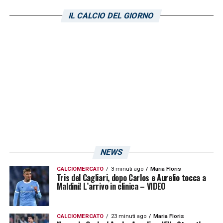
opzioni possibili. La situazione di
Wieteska
IL CALCIO DEL GIORNO
in uscita, e le incertezze su Mina, rendono
ancora più impellente la necessità di nuovi
innesti.
Piatkowski
, con le sue qualità,
potrebbe rappresentare un tassello
importante per raggiungere l’obiettivo di una
difesa solida e ben assortita. Le prossime
settimane saranno decisive per capire se
l’interesse per il centrale del
Kasimpasa
si
trasformerà in un’offerta concreta e se sarà
NEWS
lui il prossimo rinforzo per la retroguardia del
CALCIOMERCATO
3 minuti ago
Maria Floris
Cagliari.
Tris del Cagliari, dopo Carlos e Aurelio tocca a
Maldini! L’arrivo in clinica – VIDEO
LA PLAYLIST DELLE NOSTRE TOP NEWS
CALCIOMERCATO
23 minuti ago
Maria Floris