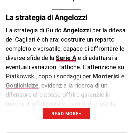
La strategia di Angelozzi
La strategia di Guido
Angelozzi
per la difesa
del Cagliari è chiara: costruire un reparto
completo e versatile, capace di affrontare le
diverse sfide della
Serie A
e di adattarsi a
eventuali variazioni tattiche. L’attenzione su
Piatkowski, dopo i sondaggi per
Monterisi
e
Goglichidze
, evidenzia la ricerca di un
difensore che possa offrire garanzie in
termini di affidabilità e margini di crescita.
READ MORE
Il direttore sportivo sta lavorando su più
fronti per garantire a Pisacane le migliori