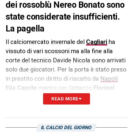
dei rossoblù Nereo Bonato sono
state considerate insufficienti.
La pagella
Il calciomercato invernale del
Cagliari
ha
vissuto di vari scossoni ma alla fine alla
corte del tecnico Davide Nicola sono arrivati
solo due giocatori. Per la porta è stato preso
in prestito con diritto di riscatto da
Napoli
Elia Caprile
mentre per l’attacco
Florinel
Coman
dall’Al Gharafa (prestito secco). Oggi
READ MORE
le operazioni di mercato completate dal d.s.
dei rossoblù Nereo Bonato sono state
considerate insufficienti dal quotidiano
IL CALCIO DEL GIORNO