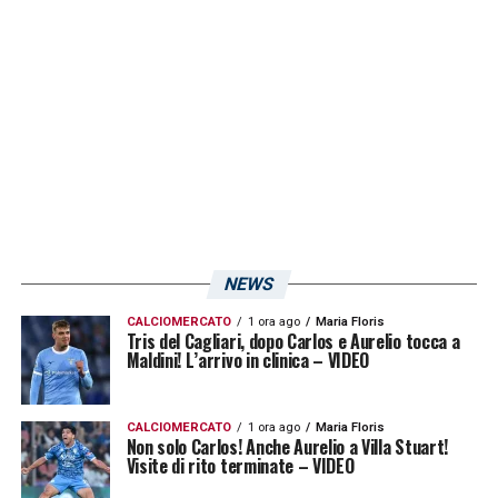
Corriere dello Sport
.
La pagella:
“Cagliari 5,5: Caprile porta dei punti, da
verificare l’inserimento dell’attaccante
rumeno Coman”
.
LA PLAYLIST DELLE NOSTRE TOP NEWS
NEWS
CALCIOMERCATO
1 ora ago
Maria Floris
Tris del Cagliari, dopo Carlos e Aurelio tocca a
Maldini! L’arrivo in clinica – VIDEO
CALCIOMERCATO
1 ora ago
Maria Floris
Non solo Carlos! Anche Aurelio a Villa Stuart!
Visite di rito terminate – VIDEO