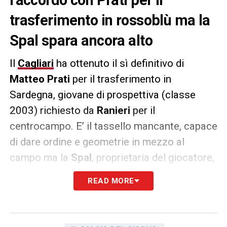
trasferimento in rossoblù ma la
Spal spara ancora alto
Il
Cagliari
ha ottenuto il sì definitivo di
Matteo Prati
per il trasferimento in
Sardegna, giovane di prospettiva (classe
2003) richiesto da
Ranieri
per il
centrocampo. E’ il tassello mancante, capace
di dare ordine e geometrie in mezzo al
campo ma la
Spal
, proprietaria del giocatore,
continua a sparare alto sul costo del
READ MORE
cartellino. Se non ci saranno sviluppi la
trattativa potrebbe prolungarsi anche fino a
metà agosto.