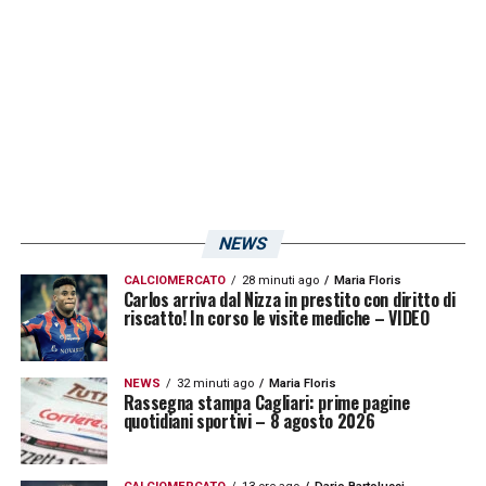
club di Giulini, nelle ultime settimane, si
sarebbe fatta avanti anche la
Ternana
.
LA PLAYLIST DELLE NOSTRE TOP NEWS
NEWS
CALCIOMERCATO
28 minuti ago
Maria Floris
Carlos arriva dal Nizza in prestito con diritto di
riscatto! In corso le visite mediche – VIDEO
NEWS
32 minuti ago
Maria Floris
Rassegna stampa Cagliari: prime pagine
quotidiani sportivi – 8 agosto 2026