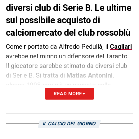
diversi club di Serie B. Le ultime
sul possibile acquisto di
calciomercato del club rossoblù
Come riportato da Alfredo Pedullà, il
Cagliari
avrebbe nel mirino un difensore del Taranto.
Il giocatore sarebbe stimato da diversi club
di Serie B. Si tratta di
Matias Antonini
,
classe 1998 con già un passato nelle
giovanili rossoblù. Lo scorso dicembre
READ MORE
avrebbe avuto richieste anche dal
Brighton
,
Empoli
e
Salernitana
. Anche il
Catanzaro
,
fresco di promozione in Serie B, avrebbe
IL CALCIO DEL GIORNO
fatto un sondaggio sul giocatore. Insieme al