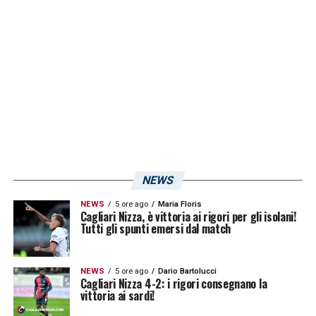
italiano e già pronto per la Serie A. Secondo
quanto riportato da
La Gazzetta dello Sport
,
non tramontano i nomi di
Andrea Petagna
e
di
Lorenzo Colombo
.
LA PLAYLIST DELLE NOSTRE TOP NEWS
NEWS
NEWS
5 ore ago
Maria Floris
Cagliari Nizza, è vittoria ai rigori per gli isolani!
Tutti gli spunti emersi dal match
NEWS
5 ore ago
Dario Bartolucci
Cagliari Nizza 4-2: i rigori consegnano la
vittoria ai sardi!