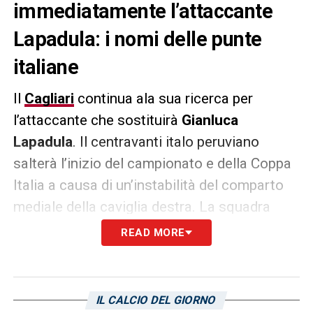
immediatamente l’attaccante
Lapadula: i nomi delle punte
italiane
Il
Cagliari
continua ala sua ricerca per
l’attaccante che sostituirà
Gianluca
Lapadula
. Il centravanti italo peruviano
salterà l’inizio del campionato e della Coppa
Italia a causa di un’instabilità del comparto
mediale della caviglia destra. La squadra
rossoblù si fionda dunque sul mercato e il
READ MORE
tecnico
Claudio Ranieri
aspetta il suo nuovo
attaccante. Su questo fronte, la società
isolana punta soprattutto a un attaccante
IL CALCIO DEL GIORNO