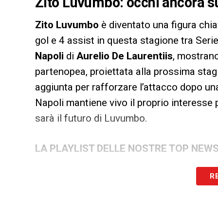
Zito Luvumbo: occhi ancora su
Zito Luvumbo
è diventato una figura chi
gol e 4 assist in questa stagione tra Seri
Napoli
di
Aurelio De Laurentiis
, mostrano
partenopea, proiettata alla prossima st
aggiunta per rafforzare l’attacco dopo una 
Napoli mantiene vivo il proprio interesse p
sarà il futuro di Luvumbo.
LA PLAYLIST DELLE NOSTRE TOP NEW
R