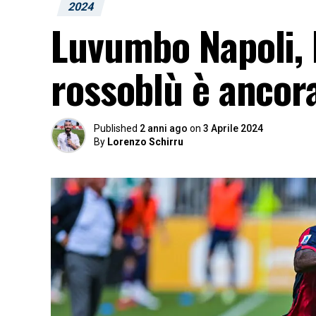
2024
Luvumbo Napoli, l
rossoblù è ancora
Published
2 anni ago
on
3 Aprile 2024
By
Lorenzo Schirru