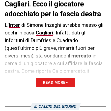
Cagliari. Ecco il giocatore
adocchiato per la fascia destra
L’
Inter
di Simone Inzaghi avrebbe messo gli
occhi in casa
Cagliari
. Infatti, dati gli
infortuni di Dumfries e Cuadrado
(quest’ultimo più grave, rimarrà fuori per
diversi mesi), sta sondando il
mercato
in
cerca di un giocatore a cui affidare la fascia
destra. Come riporta Calciomercato.it
Gabriele Zappa
, esterno del club isolano,
READ MORE
potrebbe essere una scelta molto comoda in
casa nerazzurra. Infatti, essendo cresciuto
nelle giovanili dell’Inter, potrebbe essere
IL CALCIO DEL GIORNO
inserito nella lista per la Champions League.