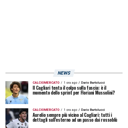
In vista degli Ottavi di finale, i lombardi sono
stati sorteggiati con l’
Atletico Madrid
di
Diego Simeone. Il nome di Zappa dunque
potrebbe seriamente entrare nelle idee
nerazzurre per il prossimo mercato
invernale.
LA PLAYLIST DELLE NOSTRE TOP NEWS
NEWS
CALCIOMERCATO
1 ora ago
Dario Bartolucci
Il Cagliari tenta il colpo sulla fascia: è il
momento dello sprint per Floriani Mussolini?
CALCIOMERCATO
1 ora ago
Dario Bartolucci
Aurelio sempre più vicino al Cagliari: tutti i
dettagli sull’esterno ad un passo dai rossoblù