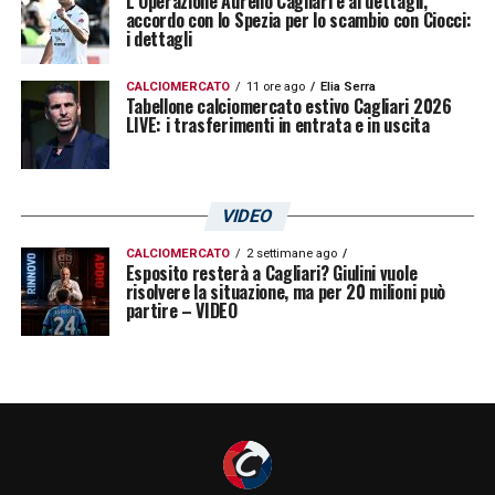
L’Operazione Aurelio Cagliari è ai dettagli,
accordo con lo Spezia per lo scambio con Ciocci:
i dettagli
CALCIOMERCATO
11 ore ago
Elia Serra
Tabellone calciomercato estivo Cagliari 2026
LIVE: i trasferimenti in entrata e in uscita
VIDEO
CALCIOMERCATO
2 settimane ago
Esposito resterà a Cagliari? Giulini vuole
risolvere la situazione, ma per 20 milioni può
partire – VIDEO