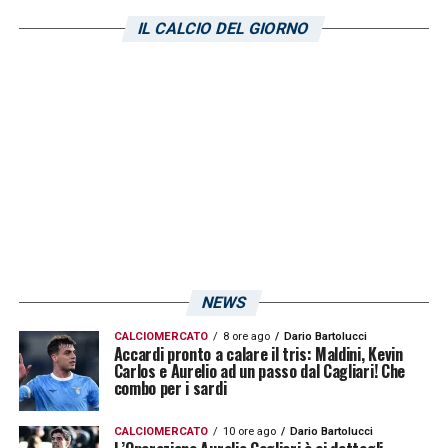
Karol Linetty
del
Torino
, in scadenza di
IL CALCIO DEL GIORNO
contratto e in uscita dal club granata. Lo
riporta L’Unione Sarda.
LA PLAYLIST DELLE NOSTRE TOP NEWS
NEWS
CALCIOMERCATO
8 ore ago
Dario Bartolucci
Accardi pronto a calare il tris: Maldini, Kevin
Carlos e Aurelio ad un passo dal Cagliari! Che
combo per i sardi
CALCIOMERCATO
10 ore ago
Dario Bartolucci