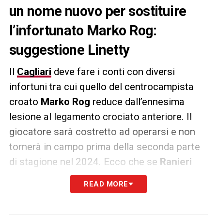
un nome nuovo per sostituire
l’infortunato Marko Rog:
suggestione Linetty
Il
Cagliari
deve fare i conti con diversi
infortuni tra cui quello del centrocampista
croato
Marko Rog
reduce dall’ennesima
lesione al legamento crociato anteriore. Il
giocatore sarà costretto ad operarsi e non
tornerà in campo prima della seconda parte
di stagione nel 2024. Ecco che se
Ranieri
dovesse richiedere alla società un nuovo
READ MORE
innesto a centrocampo, oltre al già seguito
Matteo
Prati
, ci sarebbe la suggestione