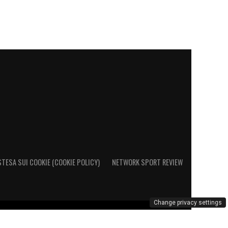
STESA SUI COOKIE (COOKIE POLICY)
NETWORK SPORT REVIEW
Change privacy settings
o al Registro Operatori di Comunicazione al n. 26692 – PI
marchio Cagliari Calcio è di esclusiva proprietà di Cagliari