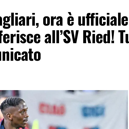
iari, ora è ufficiale
erisce all’SV Ried! Tu
unicato