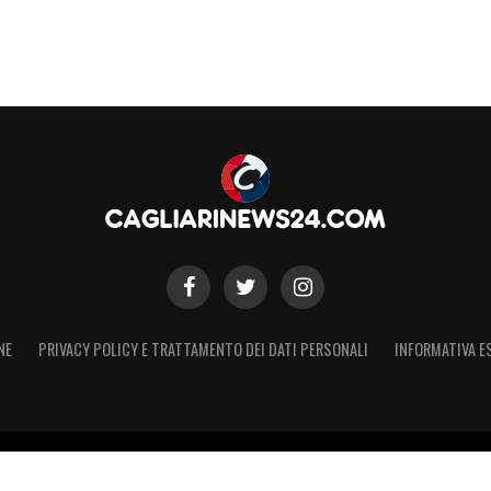
NE
PRIVACY POLICY E TRATTAMENTO DEI DATI PERSONALI
INFORMATIVA E
 – Registro Stampa Tribunale di Torino n. 50 del 07/09/2021 - Iscritt
 non ufficiale, non autorizzato o connesso a Cagliari Calcio S.p.A. Il 