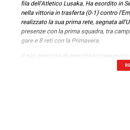
fila dell’Atletico Lusaka. Ha esordito in S
nella vittoria in trasferta (0-1) contro l’E
realizzato la sua prima rete, segnata all’
presenze con la prima squadra, tra campi
gare e 8 reti con la Primavera.
Il suo percorso di crescita prosegue ora
R
Buona stagione, King!
».
SEGUI GLI AGGIORNAMENTI DI CALCI
LA PLAYLIST DELLE NOSTRE TOP NEW