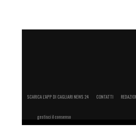
SCARICA L’APP DI CAGLIARI NEWS 24
CONTATTI
REDAZIO
gestisci il consenso
Copyright 2026 © riproduzione riservata Cagliari News 24
11028660014 Editore e proprietario: Sport Review S.r.l Sito