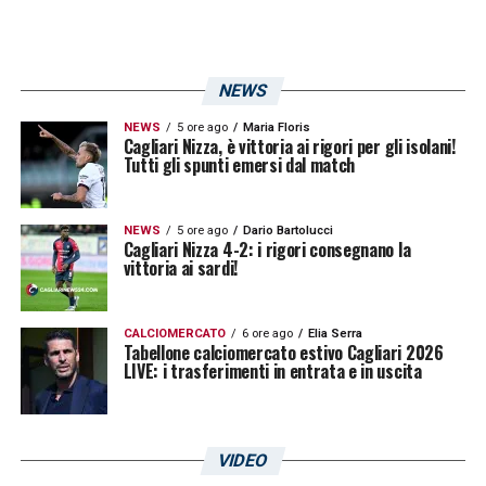
decisione definitiva che tenga conto delle
esigenze del giocatore e del progetto tecnico
bianconero.
NEWS
NEWS
5 ore ago
Maria Floris
Cagliari Nizza, è vittoria ai rigori per gli isolani!
Tutti gli spunti emersi dal match
NEWS
5 ore ago
Dario Bartolucci
Cagliari Nizza 4-2: i rigori consegnano la
vittoria ai sardi!
CALCIOMERCATO
6 ore ago
Elia Serra
Tabellone calciomercato estivo Cagliari 2026
LIVE: i trasferimenti in entrata e in uscita
VIDEO