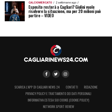
CALCIOMERCATO
2 settimane ago
Esposito resterà a Cagliari? Giulini vuole
risolvere la situazione, ma per 20 milioni può
partire – VIDEO
SCARICA L’APP DI CAGLIARI NEWS 24
CONTATTI
REDAZIONE
PRIVACY POLICY E TRATTAMENTO DEI DATI PERSONALI
INFORMATIVA ESTESA SUI COOKIE (COOKIE POLICY)
NETWORK SPORT REVIEW