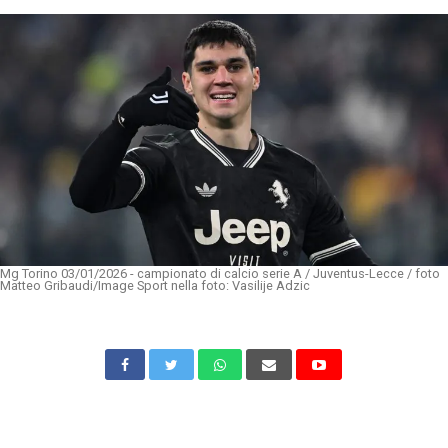
Mg Torino 03/01/2026 - campionato di calcio serie A / Juventus-Lecce / foto
Matteo Gribaudi/Image Sport nella foto: Vasilije Adzic