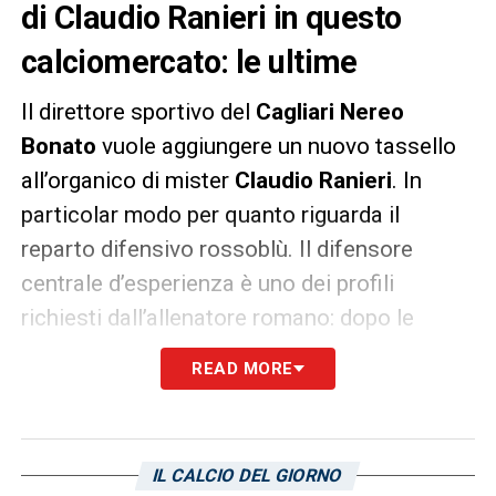
di Claudio Ranieri in questo
calciomercato: le ultime
Il direttore sportivo del
Cagliari Nereo
Bonato
vuole aggiungere un nuovo tassello
all’organico di mister
Claudio Ranieri
. In
particolar modo per quanto riguarda il
reparto difensivo rossoblù. Il difensore
centrale d’esperienza è uno dei profili
richiesti dall’allenatore romano: dopo le
sfumate di
Omar Colley
e
Norbert Gyomber
,
READ MORE
i nomi sondati (e che restano in pole) sono
quelli di
Vlad Chiriches
della
Cremonese
e
di
Matteo Bianchetti
(anche lui di proprietà
IL CALCIO DEL GIORNO
del club grigiorosso). L’interesse del club