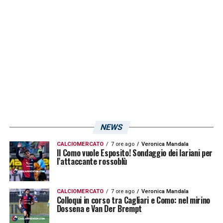
grigiorosso per
Edoardo Goldaniga
potrebbe
essere un’occasione importante per il
Cagliari. Il difensore rossoblù è in uscita e
potrebbe essere scambiato con uno tra
Bianchetti e Chiriches. Secondo quanto
riportato da
L’Unione Sarda
, il calciatore del
Monza Gabriele Paletta
è un’opzione più
defilata al momento.
NEWS
CALCIOMERCATO
7 ore ago
Veronica Mandala
LA PLAYLIST DELLE NOSTRE TOP NEWS
Il Como vuole Esposito! Sondaggio dei lariani per
l’attaccante rossoblù
CALCIOMERCATO
7 ore ago
Veronica Mandala
Colloqui in corso tra Cagliari e Como: nel mirino
Dossena e Van Der Brempt