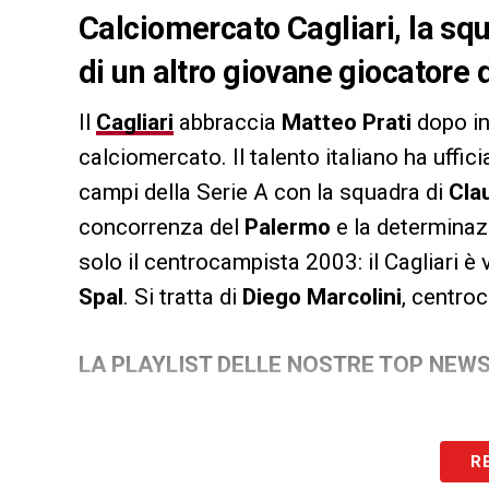
Calciomercato Cagliari, la squ
di un altro giovane giocatore 
Il
Cagliari
abbraccia
Matteo Prati
dopo in
calciomercato. Il talento italiano ha uffic
campi della Serie A con la squadra di
Cla
concorrenza del
Palermo
e la determinaz
solo il centrocampista 2003: il Cagliari è v
Spal
. Si tratta di
Diego Marcolini
, centro
LA PLAYLIST DELLE NOSTRE TOP NEW
R