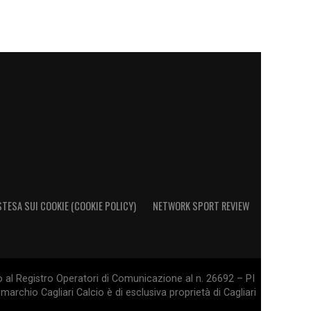
STESA SUI COOKIE (COOKIE POLICY)
NETWORK SPORT REVIEW
o al Registro Operatori di Comunicazione al n. 26692 – PI
marchio Cagliari Calcio è di esclusiva proprietà di Cagliari