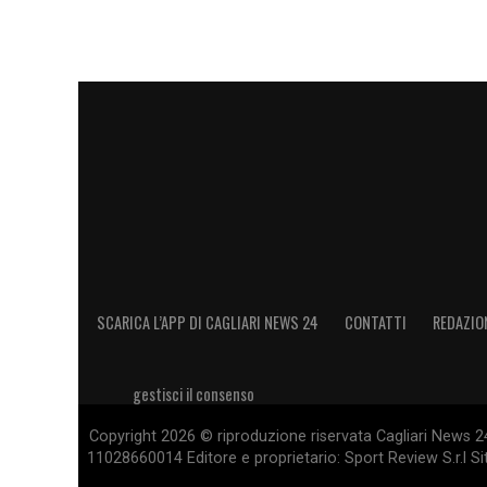
SCARICA L’APP DI CAGLIARI NEWS 24
CONTATTI
REDAZIO
gestisci il consenso
Copyright 2026 © riproduzione riservata Cagliari News 24
11028660014 Editore e proprietario: Sport Review S.r.l Sito