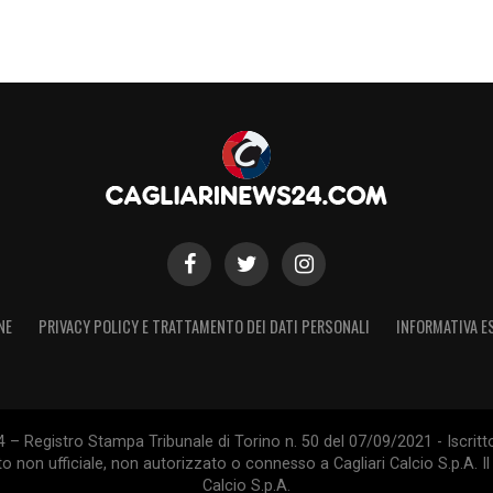
NE
PRIVACY POLICY E TRATTAMENTO DEI DATI PERSONALI
INFORMATIVA E
 – Registro Stampa Tribunale di Torino n. 50 del 07/09/2021 - Iscritt
 non ufficiale, non autorizzato o connesso a Cagliari Calcio S.p.A. Il 
Calcio S.p.A.