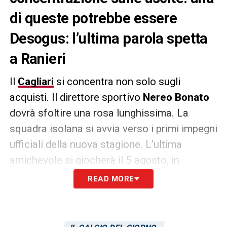
di queste potrebbe essere
Desogus: l’ultima parola spetta
a Ranieri
Il
Cagliari
si concentra non solo sugli
acquisti. Il direttore sportivo
Nereo Bonato
dovrà sfoltire una rosa lunghissima. La
squadra isolana si avvia verso i primi impegni
ufficiali della nuova stagione. L’ultima
amichevole si giocherà il 5 agosto, in
Francia, contro il
Brest
. Intanto, il Cagliari
READ MORE
lavora per il futuro di
Jacopo Desogus
.
L’attaccante di origini sarde è in uscita, ma
l’ultima parola spetta a
Claudio Ranieri
che