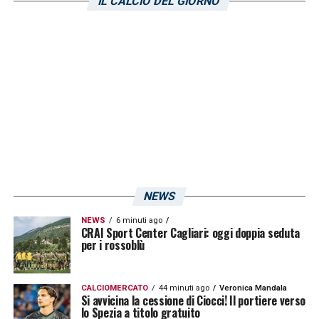
IL CALCIO DEL GIORNO
vorrebbe prima vedere Desogus in azione. Lo
riporta
L’Unione Sarda
.
LA PLAYLIST DELLE NOSTRE TOP NEWS
NEWS
NEWS
6 minuti ago
CRAI Sport Center Cagliari: oggi doppia seduta
per i rossoblù
CALCIOMERCATO
44 minuti ago
Veronica Mandala
Si avvicina la cessione di Ciocci! Il portiere verso
lo Spezia a titolo gratuito