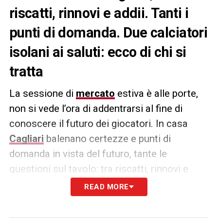
riscatti, rinnovi e addii. Tanti i
punti di domanda. Due calciatori
isolani ai saluti: ecco di chi si
tratta
La sessione di
mercato
estiva è alle porte,
non si vede l’ora di addentrarsi al fine di
conoscere il futuro dei giocatori. In casa
Cagliari
balenano certezze e punti di
domanda in vista del futuro, tante le
questioni sul tavolo: tra riscatti, rinnovi e
addii. Nella giornata di domani martedì 3
READ MORE
giugno
si terrà il vertice
fra il Presidente
Tommaso Giulini
e il tecnico
Davide Nicola
.