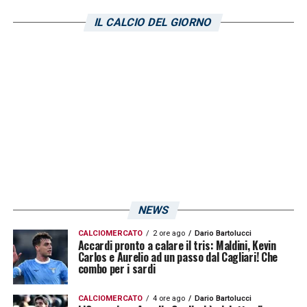
Il tema dell’incontro verte proprio sulle
IL CALCIO DEL GIORNO
prospettive future. Intanto, stando a quanto
riportato dall’edizione odierna de
L’Unione
Sarda
, due calciatori hanno già salutato la
compagnia, ovvero
Palomino
e
Jankto
.
LA PLAYLIST DELLE NOSTRE TOP NEWS
NEWS
CALCIOMERCATO
2 ore ago
Dario Bartolucci
Accardi pronto a calare il tris: Maldini, Kevin
Carlos e Aurelio ad un passo dal Cagliari! Che
combo per i sardi
CALCIOMERCATO
4 ore ago
Dario Bartolucci