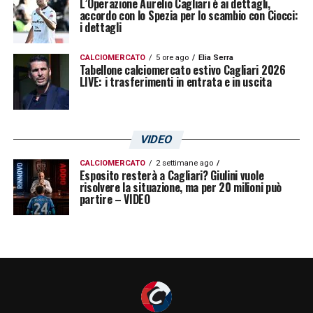
L’Operazione Aurelio Cagliari è ai dettagli,
accordo con lo Spezia per lo scambio con Ciocci:
i dettagli
CALCIOMERCATO
5 ore ago
Elia Serra
Tabellone calciomercato estivo Cagliari 2026
LIVE: i trasferimenti in entrata e in uscita
VIDEO
CALCIOMERCATO
2 settimane ago
Esposito resterà a Cagliari? Giulini vuole
risolvere la situazione, ma per 20 milioni può
partire – VIDEO