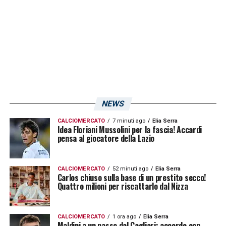
per sferrare l’attacco decisivo. La volontà del
giocatore e la sua disponibilità a un
trasferimento giocheranno un ruolo chiave
nella trattativa.
LA PLAYLIST DELLE NOSTRE TOP NEWS
NEWS
CALCIOMERCATO
7 minuti ago
Elia Serra
Idea Floriani Mussolini per la fascia! Accardi
pensa al giocatore della Lazio
CALCIOMERCATO
52 minuti ago
Elia Serra
Carlos chiuso sulla base di un prestito secco!
Quattro milioni per riscattarlo dal Nizza
CALCIOMERCATO
1 ora ago
Elia Serra
Maldini a un passo dal Cagliari: accordo con