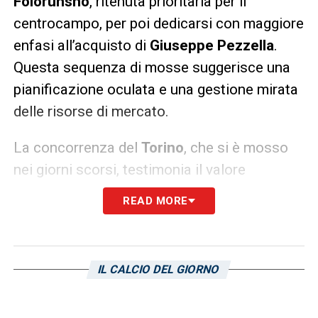
Folorunsho
, ritenuta prioritaria per il
centrocampo, per poi dedicarsi con maggiore
enfasi all’acquisto di
Giuseppe Pezzella
.
Questa sequenza di mosse suggerisce una
pianificazione oculata e una gestione mirata
delle risorse di mercato.
La concorrenza del
Torino
, che si è mosso
nei giorni scorsi, testimonia il valore
riconosciuto a Pezzella sul mercato. I
READ MORE
granata sono anch’essi alla ricerca di rinforzi
sulle fasce, e l’esperienza del laterale
dell’Empoli lo rende un obiettivo appetibile.
IL CALCIO DEL GIORNO
Sarà una corsa a due, o forse a più, con il
Cagliari che attende solo il momento giusto