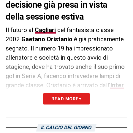
decisione già presa in vista
della sessione estiva
Il futuro al
Cagliari
del fantasista classe
2002
Gaetano Oristanio
è già praticamente
segnato. Il numero 19 ha impressionato
allenatore e società in questo avvio di
stagione, dove ha trovato anche il suo primo
gol in Serie A, facendo intravedere lampi di
grande classe. Oristanio è arrivato dall’
Inter
in prestito con diritto di riscatto e
READ MORE
controriscatto in favore dei nerazzurri. Dalla
parte Cagliari paiono esserci pochi dubbi con
la società intenzionata a riscattare il
IL CALCIO DEL GIORNO
cartellino del giocatore, la palla