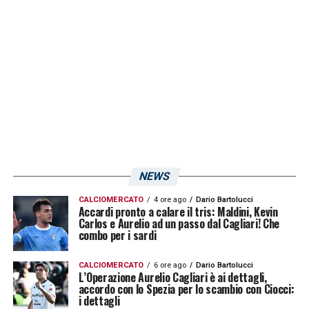
successivamente passerà ai nerazzurri per
capire se vorranno esercitare o meno il
diritto al controriscatto per riportarlo alla
corte di Simone Inzaghi.
LA PLAYLIST DELLE NOSTRE TOP NEWS
NEWS
CALCIOMERCATO
4 ore ago
Dario Bartolucci
Accardi pronto a calare il tris: Maldini, Kevin
Carlos e Aurelio ad un passo dal Cagliari! Che
combo per i sardi
CALCIOMERCATO
6 ore ago
Dario Bartolucci
L’Operazione Aurelio Cagliari è ai dettagli,
accordo con lo Spezia per lo scambio con Ciocci:
i dettagli