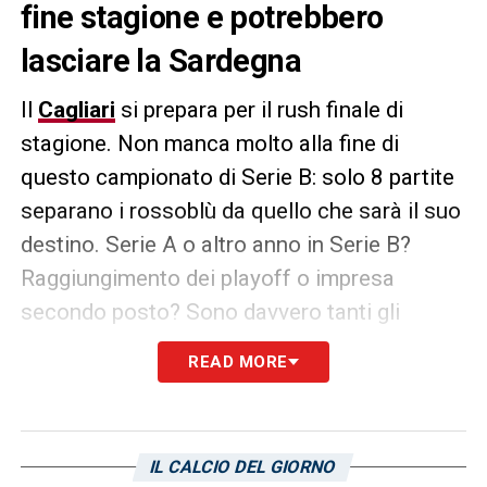
fine stagione e potrebbero
lasciare la Sardegna
Il
Cagliari
si prepara per il rush finale di
stagione. Non manca molto alla fine di
questo campionato di Serie B: solo 8 partite
separano i rossoblù da quello che sarà il suo
destino. Serie A o altro anno in Serie B?
Raggiungimento dei playoff o impresa
secondo posto? Sono davvero tanti gli
interrogativi attorno a una squadra che sta
READ MORE
andando con i giri giusti. Le due vittorie
contro
Ascoli
e
Reggina
hanno mostrato i
migliori Cagliari di questa stagione: cinici,
IL CALCIO DEL GIORNO
letali in zona gol e insuperabili in difesa. Il