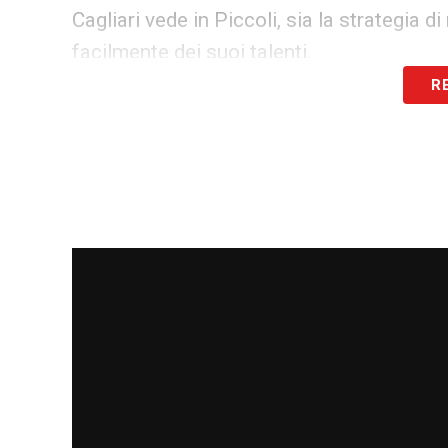
Cagliari vede in Piccoli, sia la strategia 
facilmente dei suoi talenti.
R
La palla passa ora alla Fiorentina. Il club
cercando di abbassare le pretese del Cagli
su altri obiettivi. Le dinamiche del calc
iniziali possono subire variazioni nel cor
tentare di inserire contropartite tecniche 
cifra più consona alle proprie disponibilit
Fiorentina di avere Piccoli riuscirà a sup
LE ULTIME NOTIZIE SUL CALCIOMERCA
LA PLAYLIST DELLE NOSTRE TOP NEW