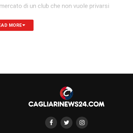
di mercato di un club che non vuole privarsi
EAD MORE
 viola dovrà decidere se affondare il colpo, magari
ari attraverso una trattativa serrata, o se virare
iomercato sono complesse e spesso le valutazioni
so delle negoziazioni. La Fiorentina potrebbe
o bonus legati a obiettivi per raggiungere una
à. Sarà interessante vedere se la volontà della
erare le barriere economiche imposte dal Cagliari.
TO DEL CAGLIARI
S