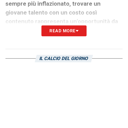
sempre più inflazionato, trovare un
giovane talento con un costo così
contenuto rappresenta un’opportunità da
non lasciarsi sfuggire.
READ MORE
Un investimento contenuto comporta un
rischio minore e, in caso di successo del
IL CALCIO DEL GIORNO
giocatore, un potenziale ritorno economico e
sportivo notevole. Per squadre che non
hanno la stessa forza economica delle big
del campionato, puntare su profili come
Mena è una strategia vincente per rinforzare
la rosa senza intaccare eccessivamente il
bilancio.