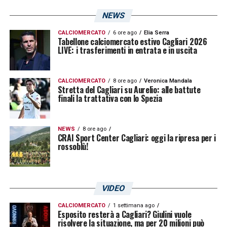
La contesa per assicurarsi le prestazioni di
NEWS
Javier Mena si preannuncia quindi
interessante. Da un lato c’è il
CALCIOMERCATO
6 ore ago
Elia Serra
Cagliari
, la
Tabellone calciomercato estivo Cagliari 2026
LIVE: i trasferimenti in entrata e in uscita
società sarda guidata dal presidente
Tommaso Giulini
, notoriamente attenta ai
giovani talenti e desiderosa di costruire una
CALCIOMERCATO
8 ore ago
Veronica Mandala
Stretta del Cagliari su Aurelio: alle battute
squadra solida e proiettata nel futuro.
finali la trattativa con lo Spezia
Dall’altro lato, l’
Hellas Verona
, club veneto
che negli ultimi anni ha dimostrato una
NEWS
8 ore ago
CRAI Sport Center Cagliari: oggi la ripresa per i
notevole capacità di valorizzare giovani
rossoblù!
promesse, spesso trasformandole in
protagonisti del campionato.
VIDEO
Ora la palla passa alle due società. Sarà
CALCIOMERCATO
1 settimana ago
Esposito resterà a Cagliari? Giulini vuole
interessante vedere chi delle due farà la
risolvere la situazione, ma per 20 milioni può