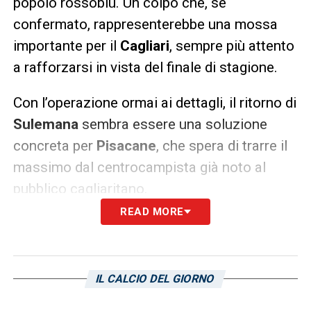
popolo rossoblù. Un colpo che, se
confermato, rappresenterebbe una mossa
importante per il
Cagliari
, sempre più attento
a rafforzarsi in vista del finale di stagione.
Con l’operazione ormai ai dettagli, il ritorno di
Sulemana
sembra essere una soluzione
concreta per
Pisacane
, che spera di trarre il
massimo dal centrocampista già noto al
pubblico cagliaritano.
READ MORE
LEGGI ANCHE:
Futuro Luvumbo: Sassuolo e
Verona sull’attaccante del Cagliari. Le
ultime
IL CALCIO DEL GIORNO
LA PLAYLIST DELLE NOSTRE TOP NEWS