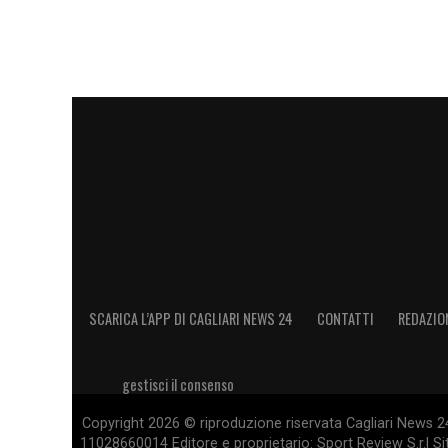
SCARICA L’APP DI CAGLIARI NEWS 24
CONTATTI
REDAZIO
gestisci il consenso
Copyright 2026 © riproduzione riservata Cagliari News 24
11028660014 Editore e proprietario: Sport Review S.r.l Sito