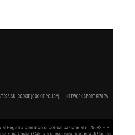
STESA SUI COOKIE (COOKIE POLICY)
NETWORK SPORT REVIEW
o al Registro Operatori di Comunicazione al n. 26692 – PI
marchio Cagliari Calcio è di esclusiva proprietà di Cagliari