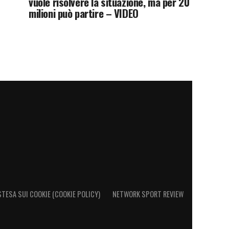
vuole risolvere la situazione, ma per 20
milioni può partire – VIDEO
STESA SUI COOKIE (COOKIE POLICY)
NETWORK SPORT REVIEW