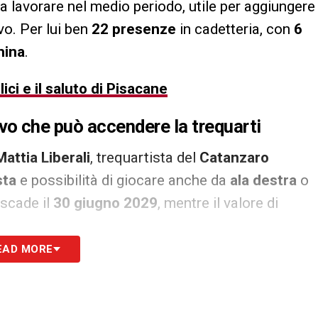
a lavorare nel medio periodo, utile per aggiungere
vo. Per lui ben
22 presenze
in cadetteria, con
6
hina
.
ici e il saluto di Pisacane
ativo che può accendere la trequarti
Mattia Liberali
, trequartista del
Catanzaro
sta
e possibilità di giocare anche da
ala destra
o
scade il
30 giugno 2029
, mentre il valore di
EAD MORE
stimento di qualità più che di semplice
itore, può muoversi tra le linee e offrire
27 presenze
,
1410 minuti
e
4 gol
nella
Serie B