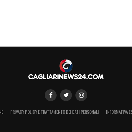
 utilizzo con il
Catanzaro
e la presenza nel giro
uire il futuro
molto diverse. Il primo è un centravanti fisico,
interessante per caratteristiche e impatto
ico più costoso, con valore di mercato già elevato
 dal tipo di progetto:
Popov
potrebbe essere una
tenibile, mentre
Liberali
rappresenterebbe un
iù alto. Entrambi, però, hanno un punto in
NE
PRIVACY POLICY E TRATTAMENTO DEI DATI PERSONALI
INFORMATIVA E
 B
e possono diventare profili utili per una
perdere competitività.