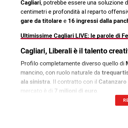
Cagliari
, potrebbe essere una soluzione d
centimetri e profondità al reparto offensi
gare da titolare
e
16 ingressi dalla panc
Ultimissime Cagliari LIVE: le parole di Fel
Cagliari, Liberali è il talento cre
Profilo completamente diverso quello di
mancino, con ruolo naturale da
trequarti
ala sinistra
. Il contratto con il
Catanzaro
mercato è di
7 milioni di euro
.
R
Per il
Cagliari
, l’ex Milan sarebbe un inve
completamento. Ha caratteristiche da rifin
soluzioni negli ultimi trenta metri. Per lui