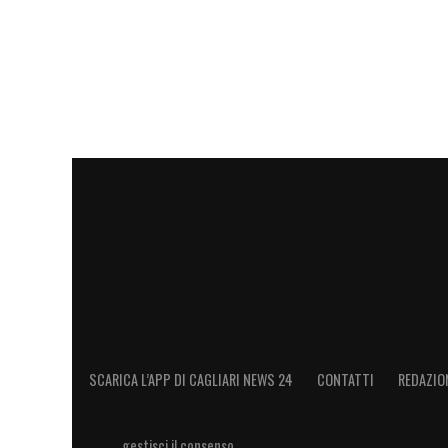
2025/2026
che documentano anche il suo
delle nazionali giovanili italiane.
Cagliari, due idee diverse per costr
Popov
e
Liberali
sarebbero due operazioni 
ancora da formare completamente ma già 
realizzativo. Il secondo è un talento tecn
e maggiore duttilità sulla trequarti.
Per il
Cagliari
, la riflessione dipenderebbe
scommessa offensiva più verticale e sos
colpo di prospettiva dal peso economico p
SCARICA L’APP DI CAGLIARI NEWS 24
CONTATTI
REDAZIO
comune: sono giovani già testati in
Serie
squadra che vuole costruire valore senza 
gestisci il consenso