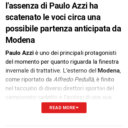
l’assenza di Paulo Azzi ha
scatenato le voci circa una
possibile partenza anticipata da
Modena
Paulo Azzi
è uno dei principali protagonisti
del momento per quanto riguarda la finestra
invernale di trattative. L’esterno del
Modena
,
come riportato da
Alfredo Pedullà
, è finito
nel taccuino di diversi direttori sportivi del
campionato cadetto e l’ipotesi di una sua
partenza anticipata a gennaio è sempre più
READ MORE
realistica.
Ascoli
,
Cagliari
,
Frosinone
e
Palermo
sono interessate al