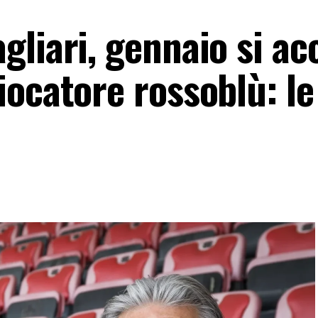
liari, gennaio si ac
ocatore rossoblù: le