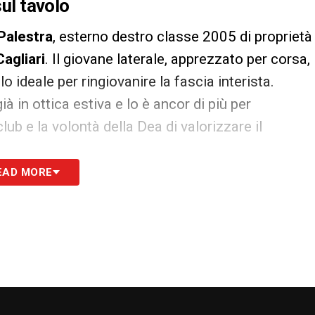
sul tavolo
Palestra
, esterno destro classe 2005 di proprietà
Cagliari
. Il giovane laterale, apprezzato per corsa,
o ideale per ringiovanire la fascia interista.
 in ottica estiva e lo è ancor di più per
lub e la volontà della Dea di valorizzare il
EAD MORE
 valuta anche piste alternative. Tra i nomi
mico e fisicamente strutturato, capace di
esi porta a
Norton-Cuffy
, esterno inglese di
 ma già abituato a ritmi elevati.