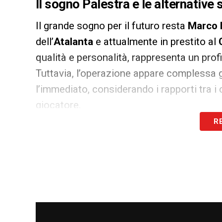
Il sogno Palestra e le alternative 
Il grande sogno per il futuro resta
Marco 
dell’
Atalanta
e attualmente in prestito al
qualità e personalità, rappresenta un profil
Tuttavia, l’operazione appare complessa già
l’immediato, considerando i rapporti tra i c
giocatore.
R
Per questo motivo, la dirigenza nerazzurra
seguiti c’è
Touré
del
Pisa
, giocatore dina
adattarsi sulla corsia destra. Un’altra ipot
grande spinta e atletismo, profilo giovane,
Strategie tra presente e futuro