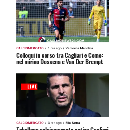
CALCIOMERCATO
1 ora ago
Veronica Mandala
Colloqui in corso tra Cagliari e Como:
nel mirino Dossena e Van Der Brempt
CALCIOMERCATO
3 ore ago
Elia Serra
Tabellone calciomercato estivo Cagliari