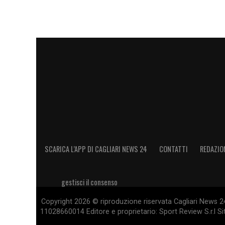
SCARICA L’APP DI CAGLIARI NEWS 24
CONTATTI
REDAZIO
gestisci il consenso
Copyright 2026 © riproduzione riservata Cagliari News 24
11028660014 Editore e proprietario: Sport Review S.r.l Sito