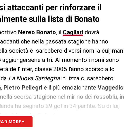
i attaccanti per rinforzare il
almente sulla lista di Bonato
portivo
Nereo Bonato
, il
Cagliari
dovrà
taccanti che nella passata stagione hanno
ella società ci sarebbero diversi nomi a cui, man
o aggiungersene altri. Al momento i nomi sono
età dell’Inter, classe 2005 l’anno scorso a lo
o da
La Nuova Sardegna
in lizza ci sarebbero
a
,
Pietro Pellegri
e il più emozionante
Vaggedis
 nella scorsa stagione nel mirino dei rossoblù, in
nda ha segnato 29 gol in 34 partite. Su di lui,
tri club anche italiani.
EAD MORE