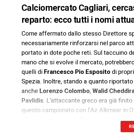
Calciomercato Cagliari, cercas
reparto: ecco tutti i nomi attu
Come affermato dallo stesso Direttore s
necessariamente rinforzarsi nel parco at
portato in dote poche reti. Sul taccuino d
mano che si evolve il mercato, potrebber
quelli di
Francesco Pio Esposito
di propri
Spezia. Inoltre, stando a quanto riportat
anche
Lorenzo Colombo
,
Walid Cheddir
Pavlidis
. L’attaccante greco era già finito
questo campionato con l’Az Alkmaar in Ola
chiaramente, ci sono diversi interessi di al
R