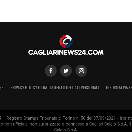
NE
PRIVACY POLICY E TRATTAMENTO DEI DATI PERSONALI
INFORMATIVA E
 – Registro Stampa Tribunale di Torino n. 50 del 07/09/2021 - Iscritt
 non ufficiale, non autorizzato o connesso a Cagliari Calcio S.p.A. Il 
Calcio S.p.A.