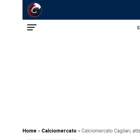
C
Home
»
Calciomercato
»
Calciomercato Cagliari, att