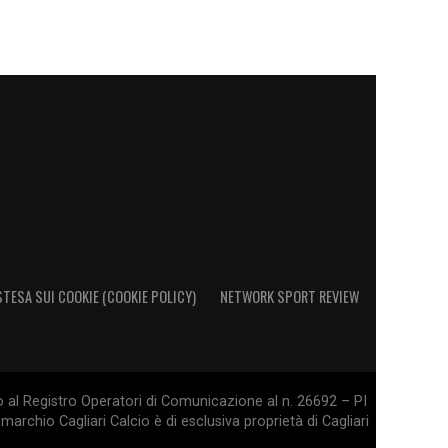
STESA SUI COOKIE (COOKIE POLICY)
NETWORK SPORT REVIEW
o al Registro Operatori di Comunicazione al n. 26692 – PI
marchio Cagliari Calcio è di esclusiva proprietà di Cagliari