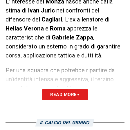
L’interesse del
Monza
nasce anche dalla
stima di
Ivan Juric
nei confronti del
difensore del
Cagliari
. L’ex allenatore di
Hellas Verona
e
Roma
apprezza le
caratteristiche di
Gabriele Zappa
,
considerato un esterno in grado di garantire
corsa, applicazione tattica e duttilità.
Per una squadra che potrebbe ripartire da
un’identità intensa e aggressiva, il terzino
rossoblù rappresenterebbe un innesto
READ MORE
funzionale.
Juric
ha spesso costruito le
proprie squadre dando grande importanza
agli esterni, chiamati a incidere in entrambe
IL CALCIO DEL GIORNO
le fasi di gioco. In questo senso,
Zappa