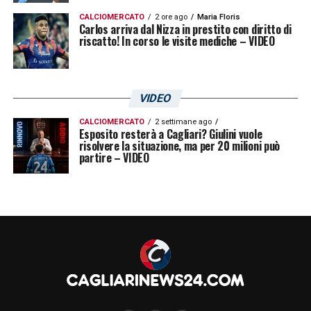
nella rosa o se aprire alla cessione davanti a
CALCIOMERCATO
2 ore ago
Maria Floris
una proposta ritenuta adeguata.
Carlos arriva dal Nizza in prestito con diritto di
riscatto! In corso le visite mediche – VIDEO
La posizione del giocatore sarà centrale.
Dopo un’annata complicata sul piano
VIDEO
dell’impiego, Zappa potrebbe valutare con
interesse una destinazione capace di
CALCIOMERCATO
2 settimane ago
Esposito resterà a Cagliari? Giulini vuole
offrirgli maggiore centralità tecnica. Il
risolvere la situazione, ma per 20 milioni può
partire – VIDEO
Monza, in questo scenario,
rappresenterebbe una pista da seguire
con attenzione.
Zappa, il fattore casa può pesare
nella trattativa
C’è poi un dettaglio non secondario:
Gabriele