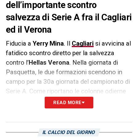
dell’importante scontro
salvezza di Serie A fra il Cagliari
ed il Verona
Fiducia a
Yerry Mina
. Il
Cagliari
si avvicina al
fatidico scontro diretto per la salvezza
contro l’
Hellas Verona
. Nella giornata di
Pasquetta, le due formazioni scendono in
campo per la 30a giornata del campionato di
Serie A. Come riportano le colonne odierne
de
La Gazzetta dello Sport
, mister
Claudio
READ MORE
Ranieri
ha lavorato durante la sosta per
recuperare il suo difensore che viaggia
dunque verso una maglia da titolare.
IL CALCIO DEL GIORNO