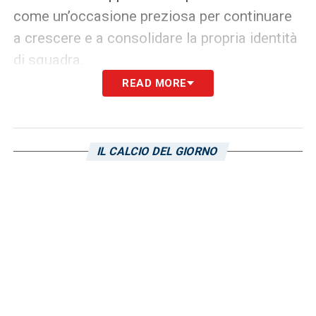
come un’occasione preziosa per continuare
a crescere e a consolidare la propria identità
di squadra.
READ MORE
Il voto sull’arbitro Perri
Tuttosport: 6
IL CALCIO DEL GIORNO
Gazzetta dello Sport: 6
LA PLAYLIST DELLE NOSTRE TOP NEWS