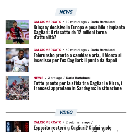
NEWS
CALCIOMERCATO
12 minuti ago
Dario Bartolucci
Kılıçsoy decisivo in Europa e possibile rimpianto
Cagliari: il riscatto da 12 milioni torna
d’attualità?
CALCIOMERCATO
42 minuti ago
Dario Bartolucci
Folorunsho pronto a cambiare aria, il Monza si
inserisce per l’ex Cagliari: il punto da Napoli
NEWS
3 ore ago
Dario Bartolucci
Tutto pronto per la sfida tra Cagliari e Nizza, i
francesi approdano in Sardegna: la situazione
VIDEO
CALCIOMERCATO
2 settimane ago
Esposito resterà a Cagliari? Giulini vuole