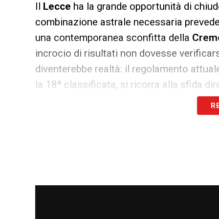
Il
Lecce
ha la grande opportunità di chiude
combinazione astrale necessaria prevede 
una contemporanea sconfitta della
Crem
incrocio di risultati non dovesse verificar
diventerebbe realtà: il regolamento attuale
la 18ª classificata, si ricorra alla sfida dir
R
Regolamento e rigori: i dettagli su
Qualora si dovesse giungere allo scontro
con gare di andata e ritorno (la prima in 
rilevante riguarda la risoluzione del match
minuti, non si disputeranno i tempi supp
calci di rigore. Va inoltre esclusa la possi
che avrebbe visto la classifica avulsa dec