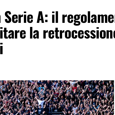
n Serie A: il regolam
itare la retrocessione
i