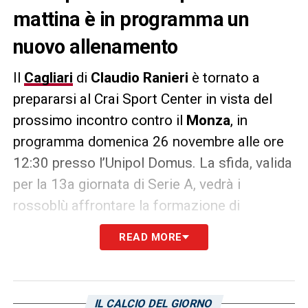
mattina è in programma un
nuovo allenamento
Il
Cagliari
di
Claudio Ranieri
è tornato a
prepararsi al Crai Sport Center in vista del
prossimo incontro contro il
Monza
, in
programma domenica 26 novembre alle ore
12:30 presso l’Unipol Domus. La sfida, valida
per la 13a giornata di Serie A, vedrà i
rossoblù affrontare la formazione di
Raffaele Palladino
. Oggi è in programma un
READ MORE
nuovo allenamento al mattino.
LA PLAYLIST DELLE NOSTRE TOP NEWS
IL CALCIO DEL GIORNO