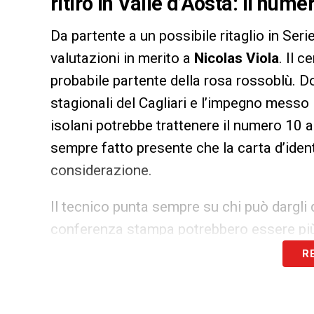
ritiro in Valle d’Aosta: il num
Da partente a un possibile ritaglio in Serie
valutazioni in merito a
Nicolas Viola
. Il 
probabile partente della rosa rossoblù. Do
stagionali del Cagliari e l’impegno messo in
isolani potrebbe trattenere il numero 10 
sempre fatto presente che la carta d’ident
considerazione.
Il tecnico punta sempre su chi può dargli q
conferenza stampa potrebbero essere più d
«Viola lo conoscevo poco, quando sono ar
R
ha avuto pochi minuti a disposizione, 
concederci pochi esperimenti. Adesso ho la