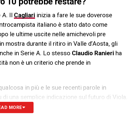
ero 10 potrebbe restare?
 A. Il
Cagliari
inizia a fare le sue doverose
centrocampista italiano è stato dato come
po le ultime uscite nelle amichevoli pre
 mostra durante il ritiro in Valle d’Aosta, gli
anche in Serie A. Lo stesso
Claudio Ranieri
ha
ità non è un criterio che prende in
ualcosa in più e le sue recenti parole in
i una semplice indicazione sul futuro di Viola.
rivato era infortunato e nella scorsa stagione
EAD MORE
ma era un momento delicato dove potevamo
 possibilità di lavorarci al meglio, ha qualità e