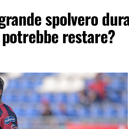
n grande spolvero dura
lù potrebbe restare?