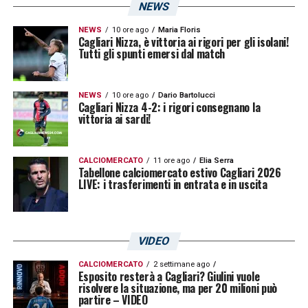
NEWS
NEWS
10 ore ago
Maria Floris
Cagliari Nizza, è vittoria ai rigori per gli isolani!
Tutti gli spunti emersi dal match
NEWS
10 ore ago
Dario Bartolucci
Cagliari Nizza 4-2: i rigori consegnano la
vittoria ai sardi!
CALCIOMERCATO
11 ore ago
Elia Serra
Tabellone calciomercato estivo Cagliari 2026
LIVE: i trasferimenti in entrata e in uscita
VIDEO
CALCIOMERCATO
2 settimane ago
Esposito resterà a Cagliari? Giulini vuole
risolvere la situazione, ma per 20 milioni può
partire – VIDEO