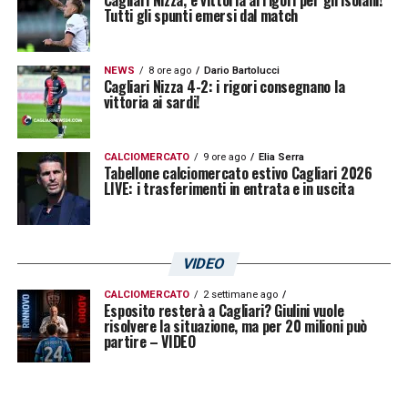
Tutti gli spunti emersi dal match
NEWS
8 ore ago
Dario Bartolucci
Cagliari Nizza 4-2: i rigori consegnano la
vittoria ai sardi!
CALCIOMERCATO
9 ore ago
Elia Serra
Tabellone calciomercato estivo Cagliari 2026
LIVE: i trasferimenti in entrata e in uscita
VIDEO
CALCIOMERCATO
2 settimane ago
Esposito resterà a Cagliari? Giulini vuole
risolvere la situazione, ma per 20 milioni può
partire – VIDEO