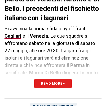
Bello. I precedenti del fischietto
italiano con i lagunari
Si avvicina la prima sfida playoff fra il
Cagliari
e il
Venezia
. Le due squadre si
affrontano sabato nella giornata di sabato
27 maggio, alle ore 20:30. La gara fra gli
isolani e i lagunari sarà ad eliminazione
diretta e chi vince affronterà il
Parma
in
semifinale.
Marco Di Bello
dirigerà l’incontro
in Sardegna: solo un precedente per il
READ MORE
fischietto italiano con la squadra di
Paolo
Vanoli
. La partita risale al passato
campionato di Serie A: allo stadio Pierluigi