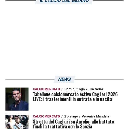
IL CALCIO DEL GIORNO
Penzo si affrontano Venezia e
Salernitana
.
L’esito del match andò a favore dei granata
che vinsero con il parziale di 2-1.
LA PLAYLIST DELLE NOSTRE TOP NEWS
NEWS
CALCIOMERCATO
12 minuti ago
Elia Serra
Tabellone calciomercato estivo Cagliari 2026
LIVE: i trasferimenti in entrata e in uscita
CALCIOMERCATO
2 ore ago
Veronica Mandala
Stretta del Cagliari su Aurelio: alle battute
finali la trattativa con lo Spezia