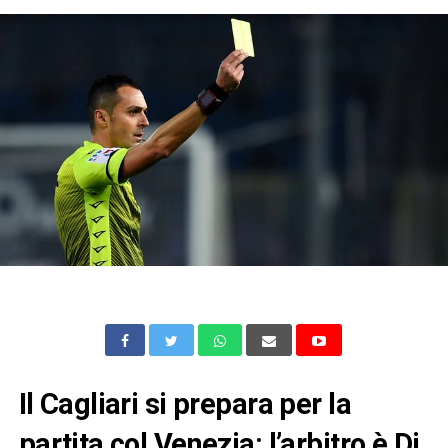
Il Cagliari si prepara per la
partita col Venezia: l’arbitro è Di